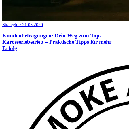
Strategie
•
21.03.2026
Kundenbefragungen: Dein Weg zum Top-
Karosseriebetrieb – Praktische Tipps für mehr
Erfolg